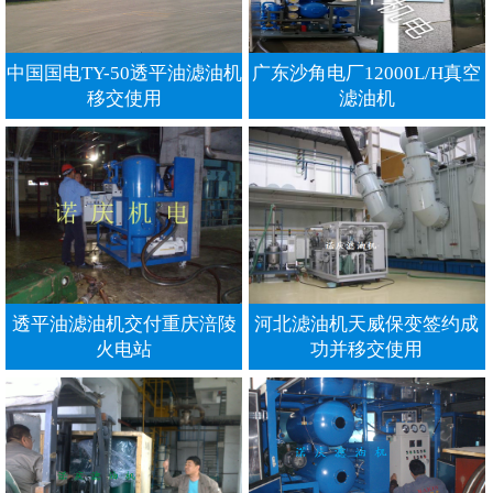
中国国电TY-50透平油滤油机
广东沙角电厂12000L/H真空
移交使用
滤油机
透平油滤油机交付重庆涪陵
河北滤油机天威保变签约成
火电站
功并移交使用