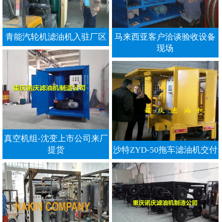
青能汽轮机滤油机入驻厂区
马来西亚客户洽谈验收设备
现场
真空机组-沈变上市公司来厂
提货
沙特ZYD-50拖车滤油机交付