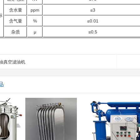
含水量
ppm
≤3
标
含气量
%
≤0.01
杂质
μ
≤0.5
平油真空滤油机
品