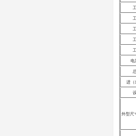
电
进（
外型尺