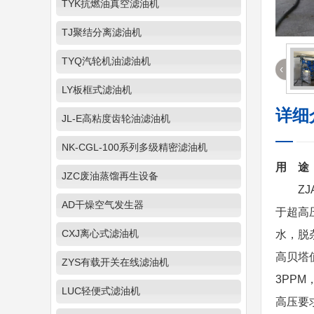
TYK抗燃油真空滤油机
TJ聚结分离滤油机
TYQ汽轮机油滤油机
‹
LY板框式滤油机
详细
JL-E高粘度齿轮油滤油机
NK-CGL-100系列多级精密滤油机
用 途
JZC废油蒸馏再生设备
ZJA
AD干燥空气发生器
于超高
CXJ离心式滤油机
水，脱
高贝塔
ZYS有载开关在线滤油机
3PP
LUC轻便式滤油机
高压要