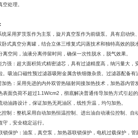
真空处理。
：
空系统采用罗茨泵作为主泵，旋片真空泵作为前级泵。具有启动快
用双卧式真空分离罐，结合立体三维复式闪蒸技术和独特高效的脱
分离空间，油液分离停留时间，确保一次性脱水，脱气效果。
杂能力强：超大面积筒式精密滤芯，具有过滤精度高，纳污量大，
粒。吸油口磁性预过滤器吸附金属含铁细微杂质。过滤器配备有
负荷加热：采用先进的内外双管热辐射间接加热技术，加热器内管
热表面负荷不超过1.1W/cm2，彻底解决普通传导加热方式引
流动油路设计，保证加热无死油区，线性升温，均匀加热。
动化控制：整机采用自动加热恒温控制、进出油自动液位控制、自
值守，安全稳定运行。
安全联锁保护：油泵，真空泵，加热器联锁保护，电机过载保护，