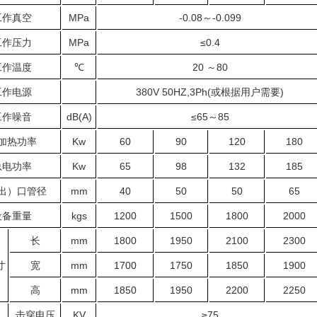
工作真空
MPa
-0.08～-0.099
工作压力
MPa
≤0.4
工作温度
℃
20 ～80
工作电源
380V 50HZ,3Ph(或根据用户需要)
工作噪音
dB(A)
≤65～85
加热功率
Kw
60
90
120
180
总电功率
Kw
65
98
132
185
出）口管径
mm
40
50
50
65
设备重量
kgs
1200
1500
1800
2000
长
mm
1800
1950
2100
2300
寸
宽
mm
1700
1750
1850
1900
高
mm
1850
1950
2200
2250
击穿电压
KV
≥75