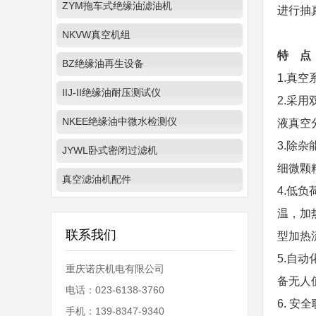
ZYM拖车式绝缘油滤油机
进行抽
NKVW真空机组
特 点
BZ绝缘油再生设备
1.真
IIJ-II绝缘油耐压测试仪
2.采
NKEE绝缘油中微水检测仪
液真空
3.除
JYWL卧式密闭过滤机
细微颗
真空滤油机配件
4.低
温，加
联系我们
型加热
5.自
重庆诺庆机电有限公司
备无人
电话：023-6138-3760
6. 
手机：139-8347-9340