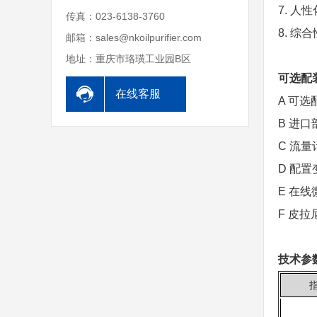
7. 
传真：023-6138-3760
8. 
邮箱：sales@nkoilpurifier.com
地址：重庆市珞璜工业园B区
可选配
在线客服
A 可选
B 进
C 流
D 配
E 在
F 皮
技术参